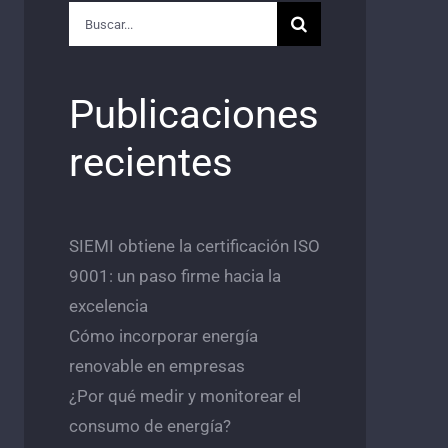
Buscar:
Publicaciones
recientes
SIEMI obtiene la certificación ISO
9001: un paso firme hacia la
excelencia
Cómo incorporar energía
renovable en empresas
¿Por qué medir y monitorear el
consumo de energía?