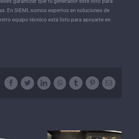
edes garantizar que tu generador esté listo para
nas. En SIEMI, somos expertos en soluciones de
tro equipo técnico está listo para apoyarte en
Facebook
Twitter
LinkedIn
WhatsApp
Tumblr
Pinterest
Correo
electrónico