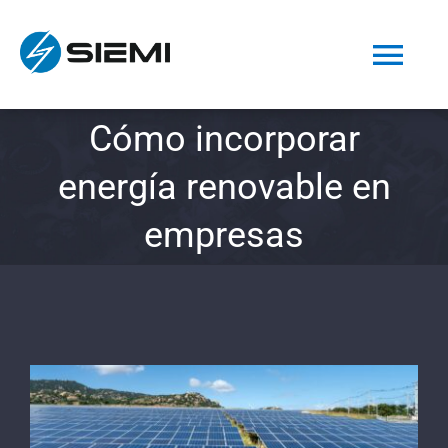
Saltar
al
Tog
contenido
Nav
Cómo incorporar
INICIO
energía renovable en
NOSOTROS
empresas
PRODUCTOS
SERVICIOS
Ver
OBRAS
imagen
más